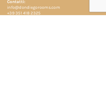
Contatti:
info@dondiegorooms.com
+39 351 418 2325
+39 388 868 6750
Indirizzo:
Vico dei vespri siciliani, 2
98039 Taormina (ME)
© Don Diego Rooms All Rights Reserved 2025.
Condizioni
generali di contratto
– CIN: IT083097C2PGO5ZYFA / CIR:
19083097C228352
Privacy policy
–
Cookie policy
–
Impostazioni sui cookies
Powered by
Reattiva >